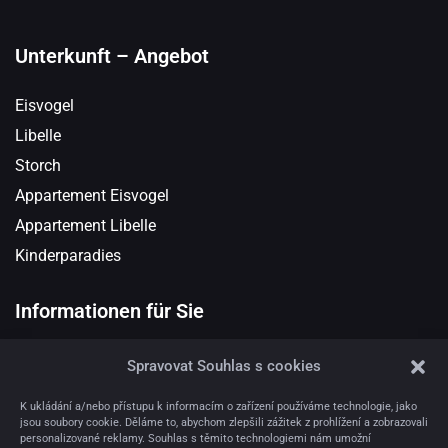
Unterkunft – Angebot
Eisvogel
Libelle
Storch
Appartement Eisvogel
Appartement Libelle
Kinderparadies
Informationen für Sie
Datenschutzgrundsätze
Spravovat Souhlas s cookies
Geschäfts- und Stornobedingungen
K ukládání a/nebo přístupu k informacím o zařízení používáme technologie, jako
Haus- und Apartmentordnung Eisvogel
jsou soubory cookie. Děláme to, abychom zlepšili zážitek z prohlížení a zobrazovali
personalizované reklamy. Souhlas s těmito technologiemi nám umožní