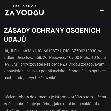
Tog
nav
ZÁSADY OCHRANY OSOBNÍCH
ÚDAJŮ
Já, JUDr. Jan Mikš, IČ: 66198721, DIČ: CZ500210030, se
sídlem Dieselova 258/26, Petrovice, 109 00 Praha 10 (dále
jen „JM), provozovatel Rezidence Za Vodou zpracovávám
v souvislosti se svou podnikatelskou činností jako správce
osobní údaje svých zákazníků.
Účelem tohoto dokumentu je informovat Vás o tom, k čemu
Vaše osobní údaje potřebuji, jak s nimi budu nakládat a
jaká Vám v této souvislosti vznikají práva.