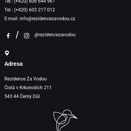
Tel.: (+420) 606 644 967
Tel.: (+420) 603 217 012
E-mail:
info@rezidencezavodou.cz
@rezidencezavodou
Adresa
Rezidence Za Vodou
Čistá v Krkonoších 211
543 44 Černý Důl