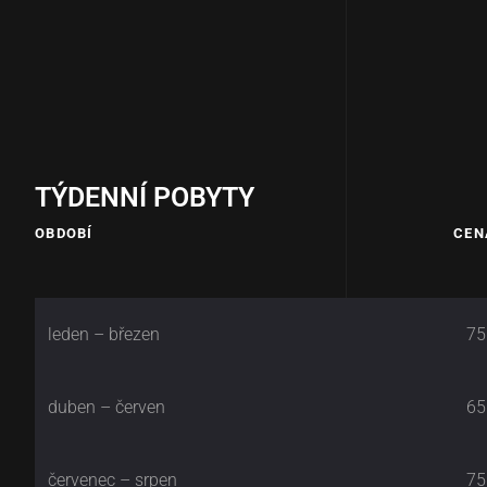
TÝDENNÍ POBYTY
OBDOBÍ
CEN
leden – březen
75
duben – červen
65
červenec – srpen
75